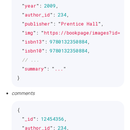
"
year
"
:
2009
,
"
author_id
"
:
234
,
"
publisher
"
:
"
Prentice Hall
"
,
"
img
"
:
"
https://bookpage/images?id=456
"
isbn13
"
:
9780132350884
,
"
isbn10
"
:
9780132350884
,
// ...
"
summary
"
:
"
...
"
}
comments
{
"
_id
"
:
12454356
,
"
author_id
"
:
234
,