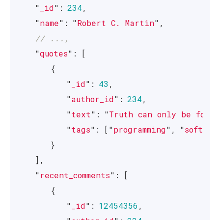
"
_id
"
:
234
,
"
name
"
:
"
Robert C. Martin
"
,
// ...,
"
quotes
"
:
[
{
"
_id
"
:
43
,
"
author_id
"
:
234
,
"
text
"
:
"
Truth can only be found
"
tags
"
:
[
"
programming
"
,
"
softwar
}
],
"
recent_comments
"
:
[
{
"
_id
"
:
12454356
,