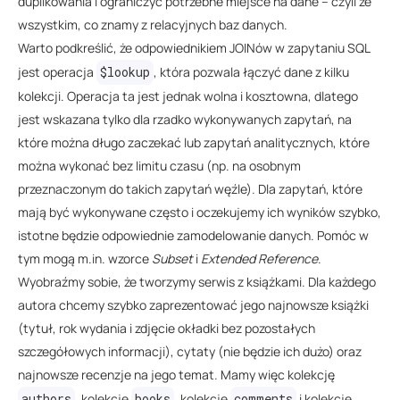
duplikowania i ograniczyć potrzebne miejsce na dane – czyli ze
wszystkim, co znamy z relacyjnych baz danych.
Warto podkreślić, że odpowiednikiem JOINów w zapytaniu SQL
jest operacja
$lookup
, która pozwala łączyć dane z kilku
kolekcji. Operacja ta jest jednak wolna i kosztowna, dlatego
jest wskazana tylko dla rzadko wykonywanych zapytań, na
które można długo zaczekać lub zapytań analitycznych, które
można wykonać bez limitu czasu (np. na osobnym
przeznaczonym do takich zapytań węźle). Dla zapytań, które
mają być wykonywane często i oczekujemy ich wyników szybko,
istotne będzie odpowiednie zamodelowanie danych. Pomóc w
tym mogą m.in. wzorce
Subset
i
Extended Reference
.
Wyobraźmy sobie, że tworzymy serwis z książkami. Dla każdego
autora chcemy szybko zaprezentować jego najnowsze książki
(tytuł, rok wydania i zdjęcie okładki bez pozostałych
szczegółowych informacji), cytaty (nie będzie ich dużo) oraz
najnowsze recenzje na jego temat. Mamy więc kolekcję
authors
, kolekcję
books
, kolekcję
comments
i kolekcję