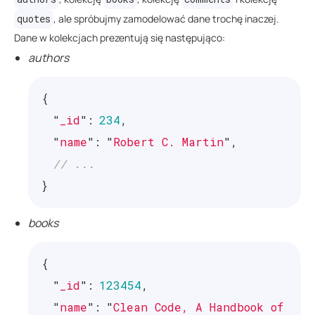
quotes
, ale spróbujmy zamodelować dane trochę inaczej.
Dane w kolekcjach prezentują się następująco:
authors
{
"
_id
"
:
234
,
"
name
"
:
"
Robert C. Martin
"
,
// ...
}
books
{
"
_id
"
:
123454
,
"
name
"
:
"
Clean Code, A Handbook of Agi