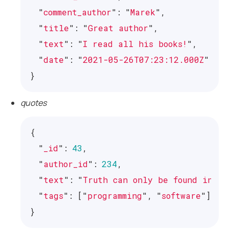
"
comment_author
"
:
"
Marek
"
,
"
title
"
:
"
Great author
"
,
"
text
"
:
"
I read all his books!
"
,
"
date
"
:
"
2021-05-26T07:23:12.000Z
"
}
quotes
{
"
_id
"
:
43
,
"
author_id
"
:
234
,
"
text
"
:
"
Truth can only be found in on
"
tags
"
:
[
"
programming
"
,
"
software
"
]
}