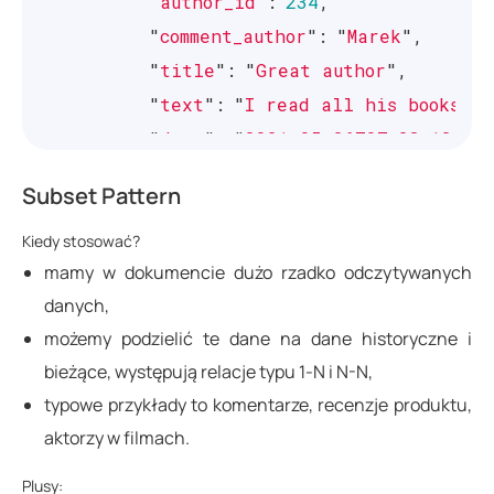
"
author_id
"
:
234
,
"
comment_author
"
:
"
Marek
"
,
"
title
"
:
"
Great author
"
,
"
text
"
:
"
I read all his books!
"
,
"
date
"
:
"
2021-05-26T07:23:12.00
},
Subset Pattern
// ...
],
Kiedy stosować?
mamy w dokumencie dużo rzadko odczytywanych
"
recent_books
"
:
[
danych,
{
możemy podzielić te dane na dane historyczne i
"
_id
"
:
123454
,
bieżące, występują relacje typu 1-N i N-N,
"
name
"
:
"
Clean Code, A Handbook 
typowe przykłady to komentarze, recenzje produktu,
"
year
"
:
"
2009
"
,
aktorzy w filmach.
"
author_id
"
:
234
,
"
img
"
:
"
https://bookpage/images?
Plusy: