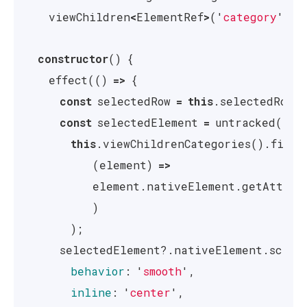
// wybrana kategoria
viewChildren
<
ElementRef
>
(
'
category
'
);
selectedRow
:
WritableSignal
<
number
>
=
sig
constructor
()
{
}
effect
(()
=>
{
const
selectedRow
=
this
.
selectedRow
()
const
selectedElement
=
untracked
(()
=
this
.
viewChildrenCategories
().
find
(
(
element
)
=>
element
.
nativeElement
.
getAttrib
)
);
selectedElement
?.
nativeElement
.
scrol
behavior
:
'
smooth
'
,
inline
:
'
center
'
,