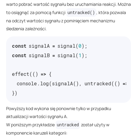
warto pobrać wartość sygnału bez uruchamiania reakcji. Można
to osiągnąć za pomocą funkcji
untracked()
, która pozwala
na odczyt wartości sygnału z pominięciem mechanizmu
śledzenia zależności.
const
signalA
=
signal
(
0
);
const
signalB
=
signal
(
1
);
effect
(()
=>
{
console
.
log
(
signalA
(),
untracked
(()
=>
si
})
Powyższy kod wykona się ponownie tylko w przypadku
aktualizacji wartości sygnału A.
W poniższym przykładzie
untracked
został użyty w
komponencie karuzeli kategorii: