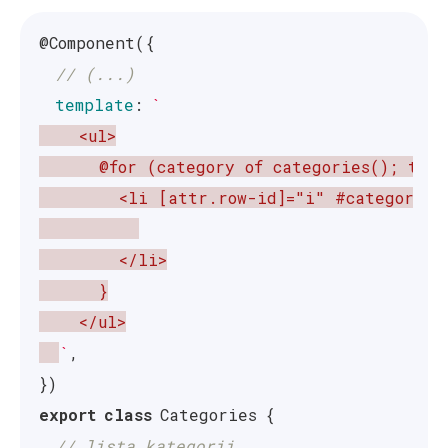
@
Component
({
// (...)
template
:
`
    <ul>

      @for (category of categories(); trac
        <li [attr.row-id]="i" #category>

        </li>

      }

    </ul>

`
,
})
export
class
Categories
{
// lista kategorii