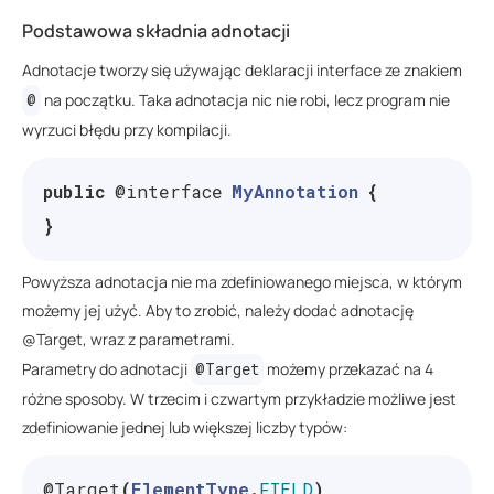
Podstawowa składnia adnotacji
Adnotacje tworzy się używając deklaracji interface ze znakiem
@
na początku. Taka adnotacja nic nie robi, lecz program nie
wyrzuci błędu przy kompilacji.
public
@interface
MyAnnotation
{
}
Powyższa adnotacja nie ma zdefiniowanego miejsca, w którym
możemy jej użyć. Aby to zrobić, należy dodać adnotację
@Target, wraz z parametrami.
Parametry do adnotacji
@Target
możemy przekazać na 4
różne sposoby. W trzecim i czwartym przykładzie możliwe jest
zdefiniowanie jednej lub większej liczby typów:
@Target
(
ElementType
.
FIELD
)