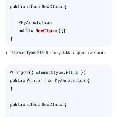
public
class
NewClass
{
@MyAnnotation
public
NewClass
(){}
}
- przy deklaracji pola w klasie.
ElementType.FIELD
@Target
({
ElementType
.
FIELD
})
public
@interface
MyAnnotation
{
}
public
class
NewClass
{