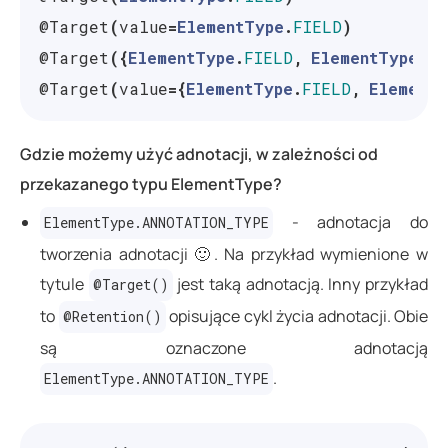
@Target
(
value
=
ElementType
.
FIELD
)
@Target
({
ElementType
.
FIELD
,
ElementType
.
CO
@Target
(
value
={
ElementType
.
FIELD
,
ElementT
Gdzie możemy użyć adnotacji, w zależności od
przekazanego typu ElementType?
- adnotacja do
ElementType.ANNOTATION_TYPE
tworzenia adnotacji 🙂. Na przykład wymienione w
tytule
jest taką adnotacją. Inny przykład
@Target()
to
opisujące cykl życia adnotacji. Obie
@Retention()
są oznaczone adnotacją
.
ElementType.ANNOTATION_TYPE