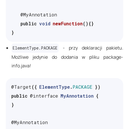
@MyAnnotation
public
void
newFunction
(){}
}
- przy deklaracji pakietu.
ElementType.PACKAGE
Możliwe jedynie do dodania w pliku package-
info.java!
@Target
({
ElementType
.
PACKAGE
})
public
@interface
MyAnnotation
{
}
@MyAnnotation