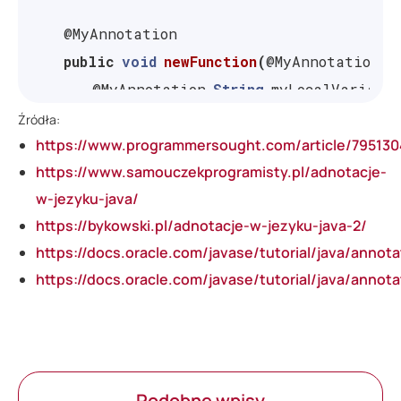
@MyAnnotation
public
void
newFunction
(
@MyAnnotation
S
@MyAnnotation
String
myLocalVariabl
}
Źródła:
}
https://www.programmersought.com/article/795130
https://www.samouczekprogramisty.pl/adnotacje-
w-jezyku-java/
https://bykowski.pl/adnotacje-w-jezyku-java-2/
https://docs.oracle.com/javase/tutorial/java/annota
https://docs.oracle.com/javase/tutorial/java/annot
Podobne wpisy