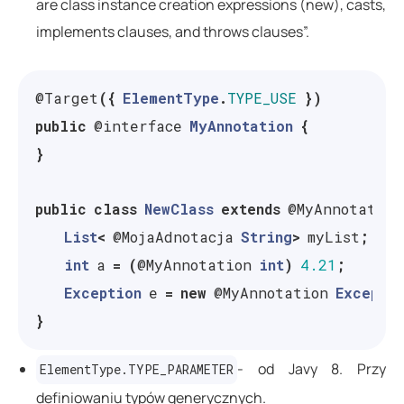
are class instance creation expressions (new), casts,
implements clauses, and throws clauses”.
@Target
({
ElementType
.
TYPE_USE
})
public
@interface
MyAnnotation
{
}
public
class
NewClass
extends
@MyAnnotation
List
<
@MojaAdnotacja
String
>
myList
;
int
a
=
(
@MyAnnotation
int
)
4.21
;
Exception
e
=
new
@MyAnnotation
Excepti
}
- od Javy 8. Przy
ElementType.TYPE_PARAMETER
definiowaniu typów generycznych.