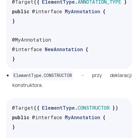
@Target
({
ElementType
.
ANNOTATION_TYPE
})
public
@interface
MyAnnotation
{
}
@MyAnnotation
@interface
NewAnnotation
{
}
- przy deklaracji
ElementType.CONSTRUCTOR
konstruktora.
@Target
({
ElementType
.
CONSTRUCTOR
})
public
@interface
MyAnnotation
{
}