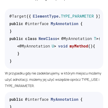
@Target
({
ElementType
.
TYPE_PARAMETER
})
public
@interface
MyAnnotation
{
}
public
class
NewClass
<
@MyAnnotation
T
>{
<
@MyAnnotation
U
>
void
myMethod
(){
}
}
W przypadku gdy nie zadeklarujemy, w którym miejscu możemy
użyć adnotacji, możemy jej użyć wszędzie oprócz TYPE_USE i
TYPE_PARAMETER.
public
@interface
MyAnnotation
{
}