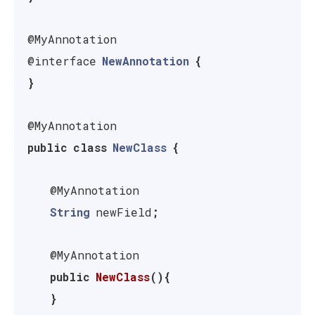
@MyAnnotation
@interface
NewAnnotation
{
}
@MyAnnotation
public
class
NewClass
{
@MyAnnotation
String
newField
;
@MyAnnotation
public
NewClass
(){
}