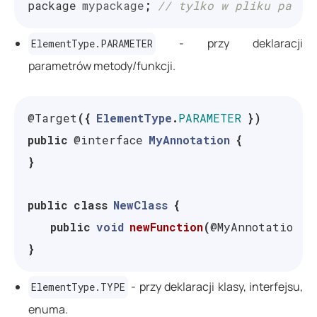
package
mypackage
;
// tylko w pliku packa
- przy deklaracji
ElementType.PARAMETER
parametrów metody/funkcji.
@Target
({
ElementType
.
PARAMETER
})
public
@interface
MyAnnotation
{
}
public
class
NewClass
{
public
void
newFunction
(
@MyAnnotation
i
}
- przy deklaracji klasy, interfejsu,
ElementType.TYPE
enuma.