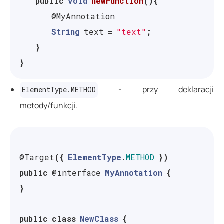
public
void
newFunction
(){
@MyAnnotation
String
text
=
"text"
;
}
}
- przy deklaracji
ElementType.METHOD
metody/funkcji.
@Target
({
ElementType
.
METHOD
})
public
@interface
MyAnnotation
{
}
public
class
NewClass
{