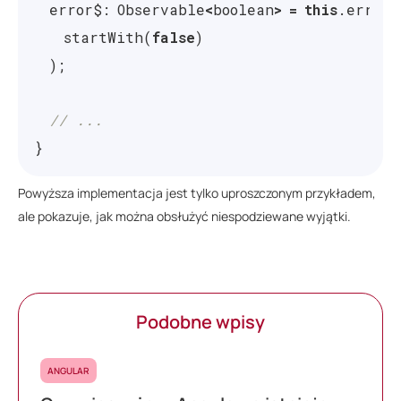
error$
:
Observable
<
boolean
>
=
this
.
errorS
startWith
(
false
)
);
// ...
}
Powyższa implementacja jest tylko uproszczonym przykładem,
ale pokazuje, jak można obsłużyć niespodziewane wyjątki.
Podobne wpisy
ANGULAR