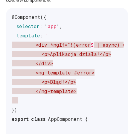
Użycie w komponencie:
})
@
Component
({
export
class
GlobalErrorHandler
implements
selector
:
'
app
'
,
template
:
`
constructor
(
private
errorService
:
ErrorSe
        <div *ngIf="!(error
$
 | async) else
}
          <p>Aplikacja działa!</p>

        </div>

handleError
(
error
:
Error
):
void
{
        <ng-template #error>

const
wrappedError
:
ErrorWrapper
=
{
sou
          <p>Błąd!</p>

this
.
errorService
.
publishError
(
wrapped
        </ng-template>

}
`
}
})
export
class
AppComponent
{