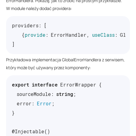
ErrorHandlera. Pokażę, jak to zrobić na prostym przykładzie.
W module należy dodać providera:
providers
:
[
{
provide
:
ErrorHandler
,
useClass
:
Globa
]
Przykładowa implementacja GlobalErrorHandlera z serwisem,
który może być używany przez komponenty:
export
interface
ErrorWrapper
{
sourceModule
:
string
;
error
:
Error
;
}
@
Injectable
()