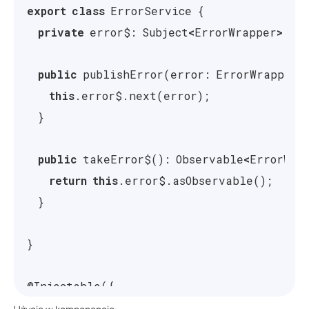
export
class
ErrorService
{
private
error$
:
Subject
<
ErrorWrapper
>
=
n
public
publishError
(
error
:
ErrorWrapper
)
this
.
error$
.
next
(
error
);
}
public
takeError$
():
Observable
<
ErrorWra
return
this
.
error$
.
asObservable
();
}
}
@
Injectable
({
providedIn
:
'
root
'
,