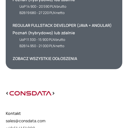
UoP 14 900 - 20 590 PLN brutto
B2B 19 680 - 27 220 PLN netto
REGULAR FULLSTACK DEVELOPER (JAVA + ANGULAR)
Poznań (hybrydowo) lub zdalnie
UoP 11 300 - 15 900 PLN brutto
B2B 14 950 - 21 000 PLN netto
ZOBACZ WSZYSTKIE OGŁOSZENIA
Kontakt
sales@consdata.com