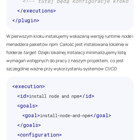
<!-- tutaj będą konfiguracje kroków b
</executions>
</plugin>
W pierwszym kroku instalujemy wskazaną wersję runtime
node
i
menadżera pakietów
npm
. Całość jest instalowana lokalnie w
folderze
target
. Dzięki lokalnej instalacji minimalizujemy listę
wymagań wstępnych do pracy z naszym projektem, co jest
szczególnie ważne przy wykorzystaniu systemów
CI/CD
.
<execution>
<id>
</id>
install node and npm
<goals>
<goal>
</goal>
install-node-and-npm
</goals>
<configuration>