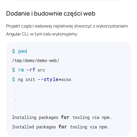
.
Dodanie i budownie części web
---
[
2016-12-07 21:16:30.569  INFO 71306 
        
---
[
Projekt części webowej najłatwiej stworzyć z wykorzystaniem
2016-12-07 21:16:30.574  INFO 71306 
        
Angular CLI, w tym celu wykonujemy:
$ 
pwd
$ 
rm
-rf
$ 
--style
=
ng init 
scss

.
.
.
for 
Installing packages 
tooling via npm.

for 
Installed packages 