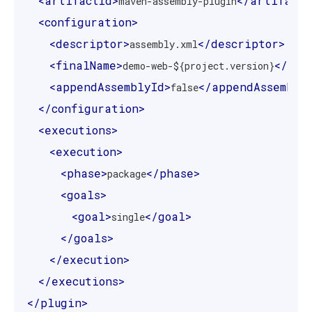
<artifactId>
</artifactI
maven-assembly-plugin
<configuration>
<descriptor>
</descriptor>
assembly.xml
<finalName>
</fin
demo-web-${project.version}
<appendAssemblyId>
</appendAssembly
false
</configuration>
<executions>
<execution>
<phase>
</phase>
package
<goals>
<goal>
</goal>
single
</goals>
</execution>
</executions>
</plugin>