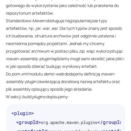
gotowego do wykorzystania jako zależność lub przesłania do
repozytorium artefaktów.
Standardowo
Maven
obsługuje najpopularniejsze typy
artefaktów, np.
jar
,
war
,
ear
. Dla tych typów znany jest sposób
ich budowania, struktura archiwów jest odgórnie ustalona i
niezmienna pomiędzy projektami. Jednak my chcemy
przygotować archiwum w postaci pliku
zip
, więc wykorzystując
maven-assembly-plugin
będziemy mogli sami określić jakie pliki i
w jaki sposób zbierać budując wynikowy artefakt.
Do
pom.xml
modułu
demo-web
dodajemy definicję
maven-
assembly-plugin
zawierającą docelową nazwę artefaktu oraz
plik assembly opisujący sposób jego składania.
W sekcji
build.plugins
dopisujemy:
<plugin>
<groupId>
</groupId>
org.apache.maven.plugins