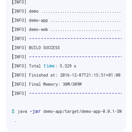
[
[
INFO] demo ......................................
[
INFO] demo-app ..................................
[
INFO] demo-web ..................................
[
-----------------------------------
INFO] 
[
[
-----------------------------------
INFO] 
[
time
INFO] Total 
[
[
[
-----------------------------------
INFO] 
$ 
-jar
java 
 demo-app/target/demo-app-0.0.1-SNAPSH
.
.