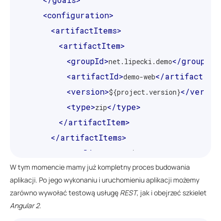
<configuration>
<artifactItems>
<artifactItem>
<groupId>
</groupId>
net.lipecki.demo
<artifactId>
</artifactId>
demo-web
<version>
</versio
${project.version}
<type>
</type>
zip
</artifactItem>
</artifactItems>
<outputDirectory>
${project.build.direct
W tym momencie mamy już kompletny proces budowania
</configuration>
aplikacji. Po jego wykonaniu i uruchomieniu aplikacji możemy
</execution>
zarówno wywołać testową usługę
REST
, jak i obejrzeć szkielet
</executions>
Angular 2
.
</plugin>