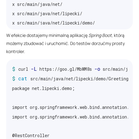
x src/main/java/net/

x src/main/java/net/lipecki/

x src/main/java/net/lipecki/demo/

x src/main/resources/

W efekcie dostajemy minimalną aplikację
Spring Boot
, którą
x src/main/resources/static/

możemy zbudować i uruchomić. Do testów dorzućmy prosty
x src/main/resources/templates/

kontroler.
x src/test/

$ 
-L
-o
curl 
 https://goo.gl/MbWM8s 
x src/test/java/

$ 
cat 
x src/test/java/net/

src/main/java/net/lipecki/demo/GreetingRestC
;
x src/test/java/net/lipecki/

package net.lipecki.demo
x src/test/java/net/lipecki/demo/

x .gitignore

import org.springframework.web.bind.annotation.Req
x .mvn/wrapper/maven-wrapper.jar

import org.springframework.web.bind.annotation.Res
x .mvn/wrapper/maven-wrapper.properties

x mvnw.cmd

@RestController
