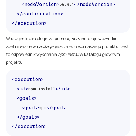
<nodeVersion>
</nodeVersion>
v6.9.1
</configuration>
</execution>
W drugim kroku plugin za pomocą
npm
instaluje wszystkie
zdefiniowane w
package.json
zależności naszego projektu. Jest
to odpowiednik wykonania
npm install
w katalogu głównym
projektu.
<execution>
<id>
</id>
npm install
<goals>
<goal>
</goal>
npm
</goals>
</execution>