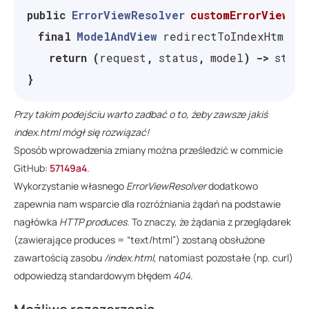
public
ErrorViewResolver
customErrorViewRe
final
ModelAndView
redirectToIndexHtml
=
return
(
request
,
status
,
model
)
->
statu
}
Przy takim podejściu warto zadbać o to, żeby zawsze jakiś
index.html mógł się rozwiązać!
Sposób wprowadzenia zmiany można prześledzić w commicie
GitHub:
57149a4
.
Wykorzystanie własnego
ErrorViewResolver
dodatkowo
zapewnia nam wsparcie dla rozróżniania żądań na podstawie
nagłówka
HTTP
produces
. To znaczy, że żądania z przeglądarek
(zawierające produces = “text/html”) zostaną obsłużone
zawartością zasobu
/index.html
, natomiast pozostałe (np. curl)
odpowiedzą standardowym błędem
404
.