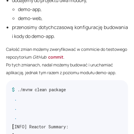
dodajemy do projektu dwa moduły,
demo-app,
demo-web,
przenosimy dotychczasową konfigurację budowania
i kody do demo-app.
Całość zmian możemy zweryfikować w commicie do testowego
repozytorium
GitHub
:
commit
.
Po tych zmianach, nadal możemy budować i uruchamiać
aplikację, jednak tym razem z poziomu modułu demo-app.
$ 
./mvnw clean package

.
.
.
[