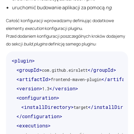
uruchomić budowanie aplikacji za pomocą
ng
.
Całość konfiguracji wprowadzamy definiując dodatkowe
elementy
execution
konfiguracji pluginu.
Przed dodaniem konfiguracji poszczególnych kroków dodajemy
do sekcji
build.plugins
definicję samego pluginu:
<plugin>
<groupId>
</groupId>
com.github.eirslett
<artifactId>
</artifactI
frontend-maven-plugin
<version>
</version>
1.3
<configuration>
<installDirectory>
</installDirect
target
</configuration>
<executions>