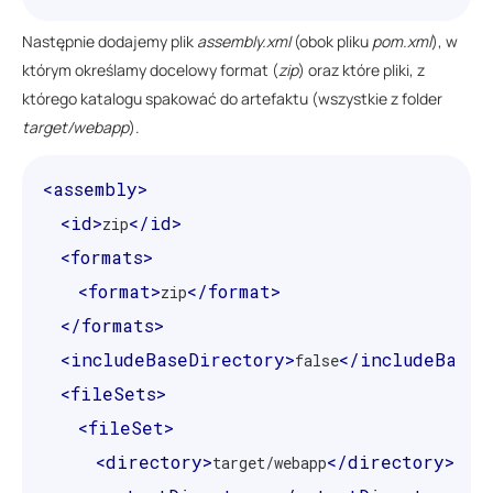
Następnie dodajemy plik
assembly.xml
(obok pliku
pom.xml
), w
którym określamy docelowy format (
zip
) oraz które pliki, z
którego katalogu spakować do artefaktu (wszystkie z folder
target/webapp
).
<assembly>
<id>
</id>
zip
<formats>
<format>
</format>
zip
</formats>
<includeBaseDirectory>
</includeBaseD
false
<fileSets>
<fileSet>
<directory>
</directory>
target/webapp