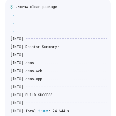
$ 
./mvnw clean package

.
.
.
[
-----------------------------------
INFO] 
[
[
[
INFO] demo ......................................
[
INFO] demo-web ..................................
[
INFO] demo-app ..................................
[
-----------------------------------
INFO] 
[
[
-----------------------------------
INFO] 
[
time
INFO] Total 