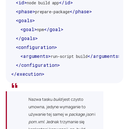
<id>
</id>
node build app
<phase>
</phase>
prepare-package
<goals>
<goal>
</goal>
npm
</goals>
<configuration>
<arguments>
</arguments>
run-script build
</configuration>
</execution>
Nazwa tasku
build
jest czysto
umowna, jedyne wymaganie to
używanie tej samej w
package.json
i
pom.xml
. Jednak trzymanie się