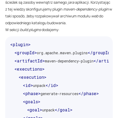
ścieżek są zasoby wewnątrz samego
jara
aplikacji. Korzystając
z tej wiedzy skonfigurujemy plugin
maven-dependency-plugin
w
taki sposób, żeby rozpakowywał archiwum modułu
web
do
odpowiedniego katalogu budowania.
W sekcji
build.plugins
dodajemy:
<plugin>
<groupId>
</groupId>
org.apache.maven.plugins
<artifactId>
</artifac
maven-dependency-plugin
<executions>
<execution>
<id>
</id>
unpack
<phase>
</phase>
generate-resources
<goals>
<goal>
</goal>
unpack
</goals>