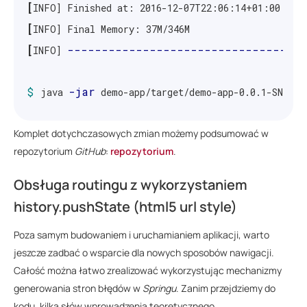
[
[
[
-----------------------------------
INFO] 
$ 
-jar
java 
 demo-app/target/demo-app-0.0.1-SNAPSH
.
Komplet dotychczasowych zmian możemy podsumować w
.
repozytorium
GitHub
:
repozytorium
.
.
---
[
2016-12-07 22:08:02.937  INFO 72316 
        
Obsługa routingu z wykorzystaniem
---
[
2016-12-07 22:08:02.942  INFO 72316 
        
history.pushState (html5 url style)
Poza samym budowaniem i uruchamianiem aplikacji, warto
$ 
&&
curl http://localhost:8080/greeting 
jeszcze zadbać o wsparcie dla nowych sposobów nawigacji.
Welcome!

Całość można łatwo zrealizować wykorzystując mechanizmy
generowania stron błędów w
Springu
. Zanim przejdziemy do
$ 
curl http://localhost:8080/

kodu, kilka słów wprowadzenia teoretycznego.