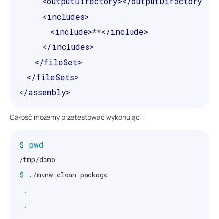
<outputDirectory></outputDirectory>
<includes>
<include>
</include>
**
</includes>
</fileSet>
</fileSets>
</assembly>
Całość możemy przetestować wykonując:
$ 
pwd
$ 
./mvnw clean package

.
.