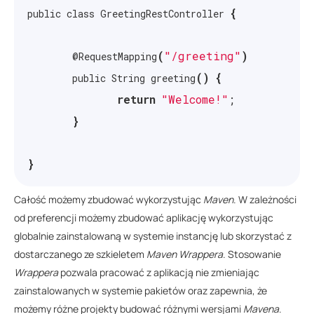
x pom.xml

{
public class GreetingRestController 
x src/main/java/net/lipecki/demo/DemoApplication.ja
x src/main/resources/application.properties

(
"/greeting"
)
	@RequestMapping
()
{
	public String greeting
return
"Welcome!"
;
}
}
Całość możemy zbudować wykorzystując
Maven
. W zależności
od preferencji możemy zbudować aplikację wykorzystując
globalnie zainstalowaną w systemie instancję lub skorzystać z
dostarczanego ze szkieletem
Maven Wrappera
. Stosowanie
Wrappera
pozwala pracować z aplikacją nie zmieniając
zainstalowanych w systemie pakietów oraz zapewnia, że
możemy różne projekty budować różnymi wersjami
Mavena
.