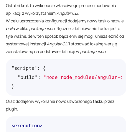
Ostatni krok to wykonanie właściwego procesu budowania
aplikacji z wykorzystaniem
Angular CLI
.
W celu uproszczenia konfiguracji dodajemy nowy task o nazwie
build
w pliku
package.json
. Ręczne zdefiniowanie taska jest o
tyle ważne, że w ten sposób będziemy się mogli uniezależnić od
systemowej instancji
Angular CLI
i stosować lokalną wersję
zainstalowaną na podstawie definicji w
package.json
.
"scripts"
:
{
"build"
:
"node node_modules/angular-cli
}
Oraz dodajemy wykonanie nowo utworzonego tasku przez
plugin.
<execution>