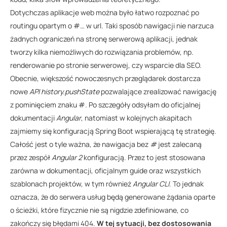
!
Dotychczas aplikacje web można było łatwo rozpoznać po
<
doctype html>

routingu opartym o #… w url. Taki sposób nawigacji nie narzuca
<html>

żadnych ograniczeń na stronę serwerową aplikacji, jednak
head
>
<
tworzy kilka niemożliwych do rozwiązania problemów, np.
charset
=
"utf-8"
>
  <meta 
renderowanie po stronie serwerowej, czy wsparcie dla SEO.
  <title>DemoWeb</title>

Obecnie, większość nowoczesnych przeglądarek dostarcza
href
=
"/"
>
  <base 
nowe
API
history.pushState
pozwalające zrealizować nawigację
z pominięciem znaku #. Po szczegóły odsyłam do oficjalnej
dokumentacji
Angular
, natomiast w kolejnych akapitach
name
=
"viewport"
content
=
"width=devi
  <meta 
zajmiemy się konfiguracją Spring Boot wspierającą tę strategię.
link 
rel
=
"icon"
type
=
"image/x-icon"
hre
  <
Całość jest o tyle ważna, że nawigacja bez
#
jest zalecaną
</head>

przez zespół
Angular 2
konfiguracją. Przez to jest stosowana
<body>

zarówna w dokumentacji, oficjalnym guide oraz wszystkich
  <app-root>Loading...</app-root>

szablonach projektów, w tym również
Angular CLI
. To jednak
oznacza, że do serwera usług będą generowane żądania oparte
type
=
"text/javascript"
src
=
"inline.
<script 
o ścieżki, które fizycznie nie są nigdzie zdefiniowane, co
zakończy się błędami 404.
W tej sytuacji, bez dostosowania