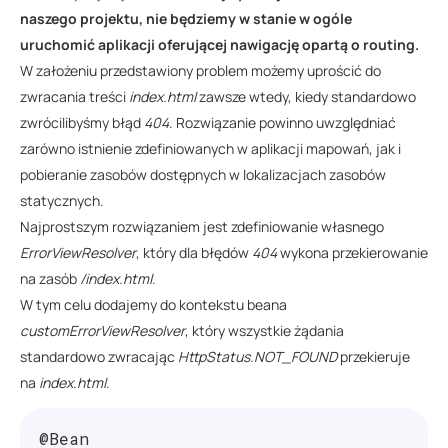
naszego projektu, nie będziemy w stanie w ogóle
uruchomić aplikacji oferującej nawigację opartą o routing.
W założeniu przedstawiony problem możemy uprościć do
zwracania treści
index.html
zawsze wtedy, kiedy standardowo
zwrócilibyśmy błąd
404
. Rozwiązanie powinno uwzględniać
zarówno istnienie zdefiniowanych w aplikacji mapowań, jak i
pobieranie zasobów dostępnych w lokalizacjach zasobów
statycznych.
Najprostszym rozwiązaniem jest zdefiniowanie własnego
ErrorViewResolver
, który dla błędów
404
wykona przekierowanie
na zasób
/index.html
.
W tym celu dodajemy do kontekstu beana
customErrorViewResolver
, który wszystkie żądania
standardowo zwracając
HttpStatus.NOT_FOUND
przekieruje
na
index.html
.
@Bean