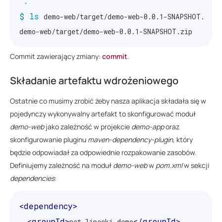
.
$ 
ls 
demo-web/target/demo-web-0.0.1-SNAPSHOT.zip

Commit zawierający zmiany:
commit
.
Składanie artefaktu wdrożeniowego
Ostatnie co musimy zrobić żeby nasza aplikacja składała się w
pojedynczy wykonywalny artefakt to skonfigurować moduł
demo-web
jako zależność w projekcie
demo-app
oraz
skonfigurowanie pluginu
maven-dependency-plugin
, który
będzie odpowiadał za odpowiednie rozpakowanie zasobów.
Definiujemy zależność na moduł
demo-web
w
pom.xml
w sekcji
dependencies
:
<dependency>
<groupId>
</groupId>
net.lipecki.demo