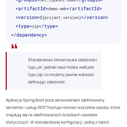
<artifactId>
</artifactId>
demo-web
<version>
</version>
${project.version}
<type>
</type>
zip
</dependency>
Standardowo
Maven
szuka zależności
typu
jar
, jednak nasz moduł
web
jest
typu
zip
, co możemy jawnie wskazać
definiując zależność.
Aplikacja Spring Boot poza serwowaniem zdefiniowany
servletów i usług
REST
hostuje również wszystkie zasoby, które
znajdują się na zdefiniowanych ścieżkach zasobów
statycznych. W standardowej konfiguracji, jedną z takich