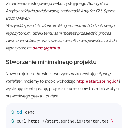
2
i backendu usługowego wykorzystującego
Spring Boot
.
Artykuł zakłada podstawową znajomość Angular CLI, Spring
Boot i Maven.
Wszystkie przedstawione kroki są commitami do testowego
repozytorium, dzięki temu sam możesz prześledzić proces
tworzenia aplikacji oraz rozwiać wszelkie wątpliwości. Link do
repozytorium:
demo@github
.
Stworzenie minimalnego projektu
Nowy projekt najłatwiej stworzymy wykorzystując
Spring
Initializer
, możemy to zrobić wchodząc
http://start.spring.io/
i
wyklikując konfigurację projektu, lub możemy to zrobić w stylu
prawdziwego geeka -
curlem
.
$ 
cd 
$ 
\
curl https://start.spring.io/starter.tgz 