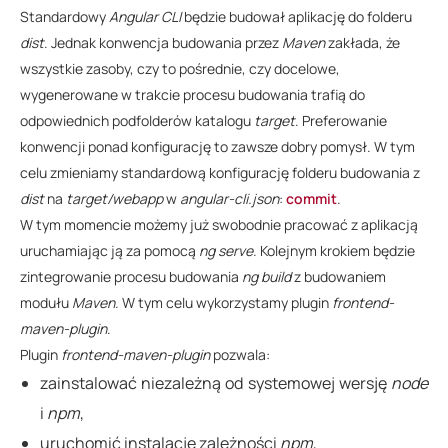
Standardowy
Angular CLI
będzie budował aplikację do folderu
dist
. Jednak konwencja budowania przez
Maven
zakłada, że
wszystkie zasoby, czy to pośrednie, czy docelowe,
wygenerowane w trakcie procesu budowania trafią do
odpowiednich podfolderów katalogu
target
. Preferowanie
konwencji ponad konfigurację to zawsze dobry pomysł. W tym
celu zmieniamy standardową konfigurację folderu budowania z
dist
na
target/webapp
w
angular-cli.json
:
commit
.
W tym momencie możemy już swobodnie pracować z aplikacją
uruchamiając ją za pomocą
ng serve
. Kolejnym krokiem będzie
zintegrowanie procesu budowania
ng build
z budowaniem
modułu
Maven
. W tym celu wykorzystamy plugin
frontend-
maven-plugin
.
Plugin
frontend-maven-plugin
pozwala:
zainstalować niezależną od systemowej wersję
node
i
npm
,
uruchomić instalację zależności
npm
,