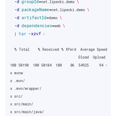
-d
groupId
=
\
net.lipecki.demo 
-d
packageName
=
\
net.lipecki.demo 
-d
artifactId
=
\
demo 
-d
dependencies
=
\
web 
tar
-xzvf
  | 
 -

  % Total    % Received % Xferd  Average Speed   T
                                 Dload  Upload   To
--
100 50190  100 50104  100    86  54925     94 
:-
x mvnw

x .mvn/

x .mvn/wrapper/

x src/

x src/main/

x src/main/java/
