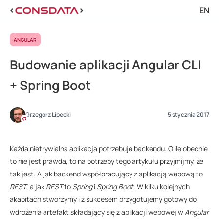
EN
ANGULAR
Budowanie aplikacji Angular CLI
+ Spring Boot
Grzegorz Lipecki
5 stycznia 2017
Każda nietrywialna aplikacja potrzebuje backendu. O ile obecnie
to nie jest prawda, to na potrzeby tego artykułu przyjmijmy, że
tak jest. A jak backend współpracujący z aplikacją webową to
REST
, a jak
REST
to
Spring
i
Spring Boot
. W kilku kolejnych
akapitach stworzymy i z sukcesem przygotujemy gotowy do
wdrożenia artefakt składający się z aplikacji webowej w
Angular