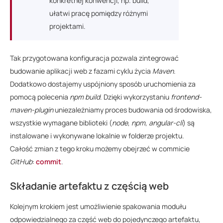
konkretnej konwencji, np. build,
ułatwi pracę pomiędzy różnymi
projektami.
Tak przygotowana konfiguracja pozwala zintegrować
budowanie aplikacji web z fazami cyklu życia
Maven
.
Dodatkowo dostajemy uspójniony sposób uruchomienia za
pomocą polecenia
npm build
. Dzięki wykorzystaniu
frontend-
maven-plugin
uniezależniamy proces budowania od środowiska,
wszystkie wymagane biblioteki (
node
,
npm
,
angular-cli
) są
instalowane i wykonywane lokalnie w folderze projektu.
Całość zmian z tego kroku możemy obejrzeć w commicie
GitHub
:
commit
.
Składanie artefaktu z częścią web
Kolejnym krokiem jest umożliwienie spakowania modułu
odpowiedzialnego za część web do pojedynczego artefaktu,