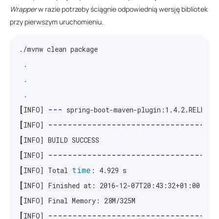
Wrapper
w razie potrzeby ściągnie odpowiednią wersję bibliotek
przy pierwszym uruchomieniu.
./mvnw clean package

.
.
.
[
---
INFO] 
 spring-boot-maven-plugin:1.4.2.RELEASE
[
-----------------------------------
INFO] 
[
[
-----------------------------------
INFO] 
[
time
INFO] Total 
[
[
[
-----------------------------------
INFO] 