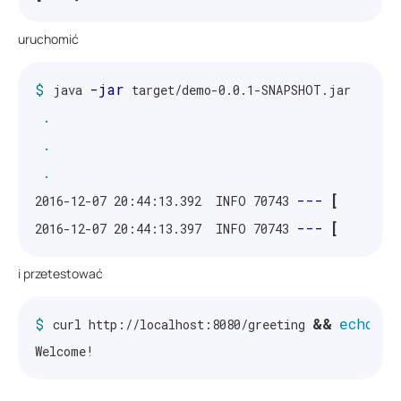
uruchomić
$ 
-jar
java 
 target/demo-0.0.1-SNAPSHOT.jar

.
.
.
---
[
2016-12-07 20:44:13.392  INFO 70743 
        
---
[
2016-12-07 20:44:13.397  INFO 70743 
        
i przetestować
$ 
&&
curl http://localhost:8080/greeting 