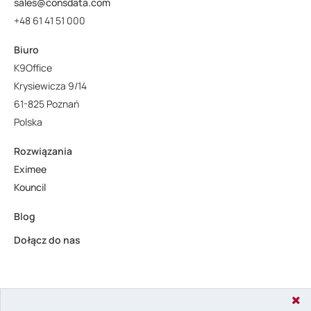
sales@consdata.com
+48 61 41 51 000
Biuro
K9Office
Krysiewicza 9/14
61-825 Poznań
Polska
Rozwiązania
Eximee
Kouncil
Blog
Dołącz do nas
Copyright © 2024 Consdata. All rights reserved.
Privacy Policy &