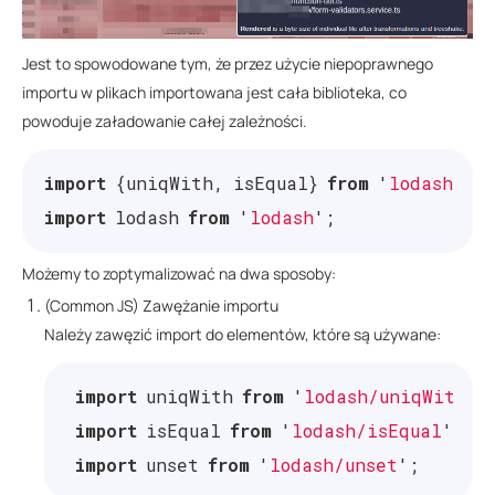
Jest to spowodowane tym, że przez użycie niepoprawnego
importu w plikach importowana jest cała biblioteka, co
powoduje załadowanie całej zależności.
import
{
uniqWith
,
isEqual
}
from
'
lodash
'
;
import
lodash
from
'
lodash
'
;
Możemy to zoptymalizować na dwa sposoby:
(Common JS) Zawężanie importu
Należy zawęzić import do elementów, które są używane:
import
uniqWith
from
'
lodash/uniqWith
'
;
import
isEqual
from
'
lodash/isEqual
'
;
import
unset
from
'
lodash/unset
'
;