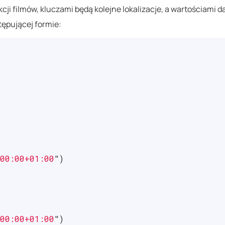
ji filmów, kluczami będą kolejne lokalizacje, a wartościami da
ępującej formie:
00:00+01:00
"
)
00:00+01:00
"
)