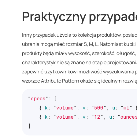
Praktyczny przypad
Inny przypadek użycia to kolekcja produktów, posia
ubrania mogą mieć rozmiar S, M, L. Natomiast kub
produkty będą miały wysokość, szerokość, długość, 
charakterystyk nie są znane na etapie projektowani
zapewnić użytkownikowi możliwość wyszukiwania po 
wzorzec Attribute Pattern okaże się idealnym rozw
"
specs
"
:
[
{
k
:
"
volume
"
,
v
:
"
500
"
,
u
:
"
ml
"
{
k
:
"
volume
"
,
v
:
"
12
"
,
u
:
"
ounce
]