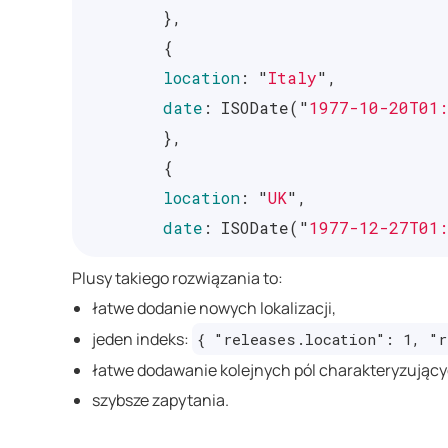
},
{
location
:
"
Italy
"
,
date
:
ISODate
(
"
1977-10-20T01:
},
{
location
:
"
UK
"
,
date
:
ISODate
(
"
1977-12-27T01:
},
Plusy takiego rozwiązania to:
// ...
łatwe dodanie nowych lokalizacji,
],
jeden indeks:
{ "releases.location": 1, "r
// ...
łatwe dodawanie kolejnych pól charakteryzujący
}
szybsze zapytania.