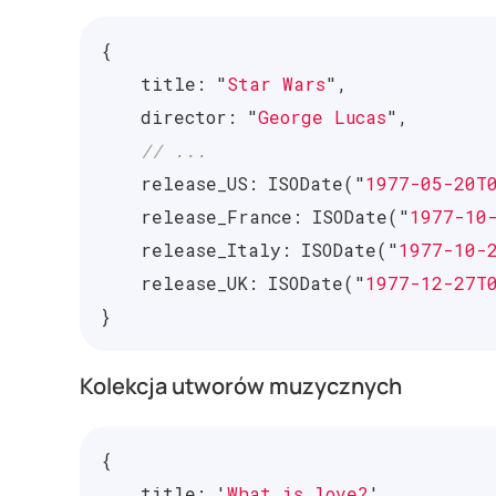
{
title
:
"
Star Wars
"
,
director
:
"
George Lucas
"
,
// ...
release_US
:
ISODate
(
"
1977-05-20T
release_France
:
ISODate
(
"
1977-10
release_Italy
:
ISODate
(
"
1977-10-
release_UK
:
ISODate
(
"
1977-12-27T
}
Kolekcja utworów muzycznych
{
title
:
'
What is love?
'
,