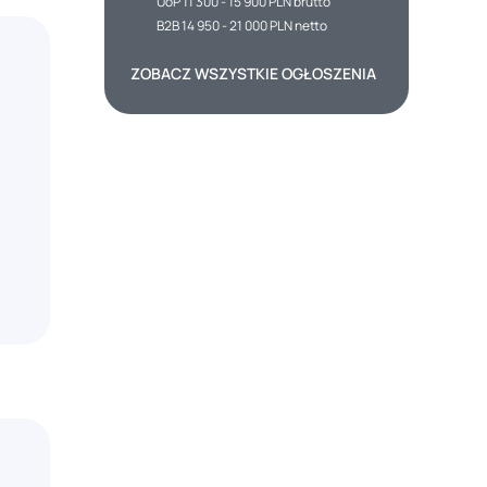
UoP 11 300 - 15 900 PLN brutto
B2B 14 950 - 21 000 PLN netto
ZOBACZ WSZYSTKIE OGŁOSZENIA