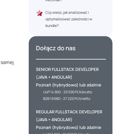
Czy wiesz, jak analizować i
optymalizować zależności w
bundle?
Dołącz do nas
 samej
SENIOR FULLSTACK DEVELOPER
(JAVA + ANGULAR)
Poznań (hybrydowo) lub zdalnie
UoP 14 900 - 20 590 PLN brutto
B2B 19 680 - 27 220 PLN netto
REGULAR FULLSTACK DEVELOPER
(JAVA + ANGULAR)
Poznań (hybrydowo) lub zdalnie