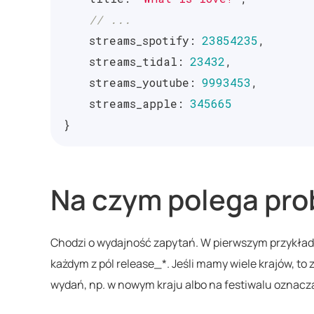
// ...
streams_spotify
:
23854235
,
streams_tidal
:
23432
,
streams_youtube
:
9993453
,
streams_apple
:
345665
}
Na czym polega pr
Chodzi o wydajność zapytań. W pierwszym przykład
każdym z pól release_*. Jeśli mamy wiele krajów, t
wydań, np. w nowym kraju albo na festiwalu oznacz