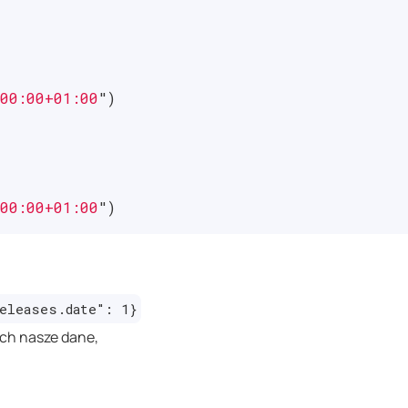
00:00+01:00
"
)
00:00+01:00
"
)
eleases.date": 1}
ch nasze dane,