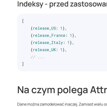
Indeksy - przed zastosowa
[
{
release_US
:
1
},
{
release_France
:
1
},
{
release_Italy
:
1
},
{
release_UK
:
1
},
// ...
]
Na czym polega Attr
Dane można zamodelować inaczej. Zamiast wielu os