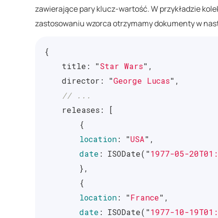
zawierające pary klucz-wartość. W przykładzie kolekc
zastosowaniu wzorca otrzymamy dokumenty w nast
{
title
:
"
Star Wars
"
,
director
:
"
George Lucas
"
,
// ...
releases
:
[
{
location
:
"
USA
"
,
date
:
ISODate
(
"
1977-05-20T01:
},
{
location
:
"
France
"
,
date
:
ISODate
(
"
1977-10-19T01: