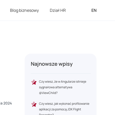
Blog biznesowy
Dział HR
EN
Najnowsze wpisy
Czy wiesz, że w Angularze istnieje
sygnałowa alternatywa
@ViewChild?
ia 2024
Czy wiesz, jak wykonać profilowanie
aplikacji za pomocą JDK Flight
Recorder?