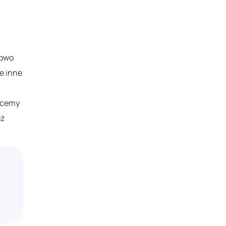
dowo
e inne
chcemy
eż